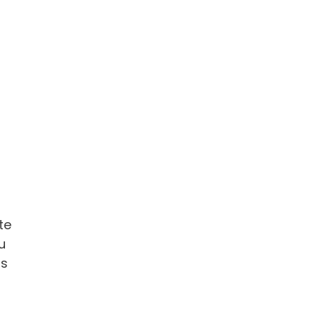
te
u
as