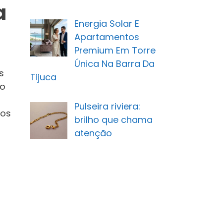
a
Energia Solar E
Apartamentos
Premium Em Torre
Única Na Barra Da
s
Tijuca
do
Pulseira riviera:
dos
brilho que chama
atenção